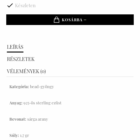

Készleten
KOSÁRBA
LEÍRÁS
RÉSZLETEK
VÉLEMÉNYEK (0)
Kategória:
bead-gyöngy
Anyag:
925-ös sterling ezüst
Bevonat:
sárga arany
Súly:
1,7 gr