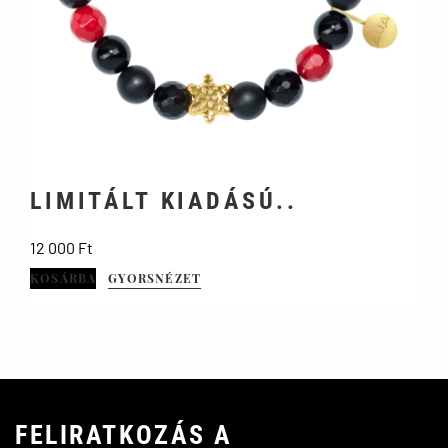
LIMITÁLT KIADÁSÚ..
Ár
12 000 Ft
KOSÁRBA
GYORSNÉZET
FELIRATKOZÁS A