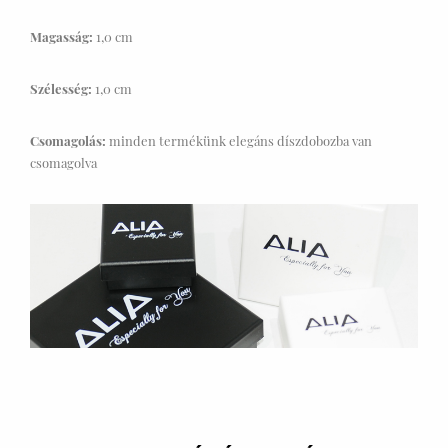
Magasság:
1,0 cm
Szélesség:
1,0 cm
Csomagolás:
minden termékünk elegáns díszdobozba van
csomagolva