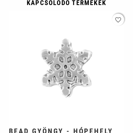
KAPCSOLÓDÓ TERMÉKEK
favorite_border
favorite_border
BEAD GYÖNGY - HÓPEHELY