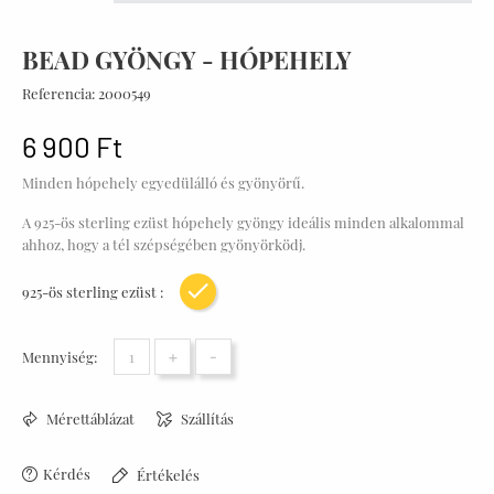
BEAD GYÖNGY - HÓPEHELY
Referencia:
2000549
6 900 Ft
Minden hópehely egyedülálló és gyönyörű.
A 925-ös sterling ezüst hópehely gyöngy ideális minden alkalommal
ahhoz, hogy a tél szépségében gyönyörködj.
925-ös sterling ezüst :
Sárga arany bevonat
+
-
Mennyiség:
Mérettáblázat
Szállítás
Kérdés
Értékelés