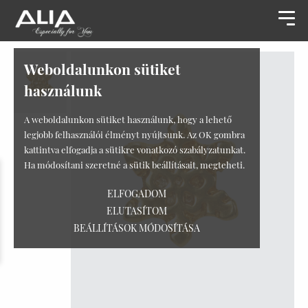
Weboldalunkon sütiket
használunk
A weboldalunkon sütiket használunk, hogy a lehető
legjobb felhasználói élményt nyújtsunk. Az OK gombra
kattintva elfogadja a sütikre vonatkozó szabályzatunkat.
Ha módosítani szeretné a sütik beállításait, megteheti.
ELFOGADOM
ELUTASÍTOM
BEÁLLÍTÁSOK MÓDOSÍTÁSA