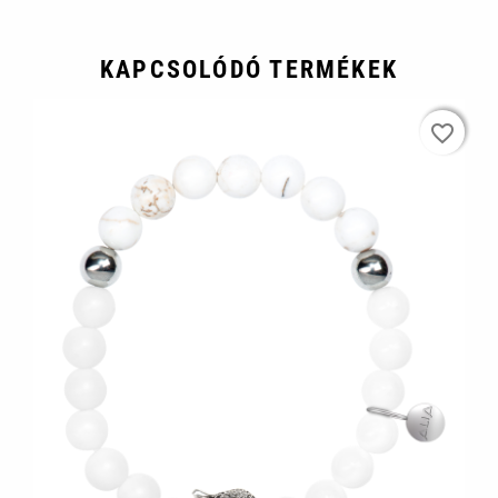
KAPCSOLÓDÓ TERMÉKEK
favorite_border
favorite_border