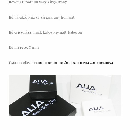
Bevonat:
ródium vagy sárga arany
Kő:
lávakő, ónix és sárga arany hematit
Kő csiszolása:
matt, kaboson-matt, kaboson
Kő mérete:
8 mm
Csomagolás:
minden termékünk elegáns díszdobozba van csomagolva