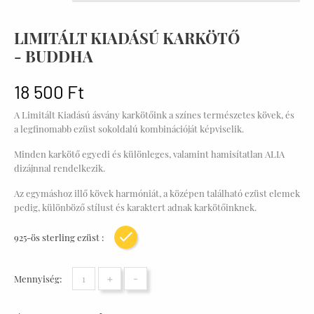
LIMITÁLT KIADÁSÚ KARKÖTŐ
- BUDDHA
18 500 Ft
A Limitált Kiadású ásvány karkötőink a színes természetes kövek, és
a legfinomabb ezüst sokoldalú kombinációját képviselik.
Minden karkötő egyedi és különleges, valamint hamisítatlan ALIA
dizájnnal rendelkezik.
Az egymáshoz illő kövek harmóniát, a középen található ezüst elemek
pedig, különböző stílust és karaktert adnak karkötőinknek.
925-ös sterling ezüst :
Sárga arany bevonat
+
-
Mennyiség: