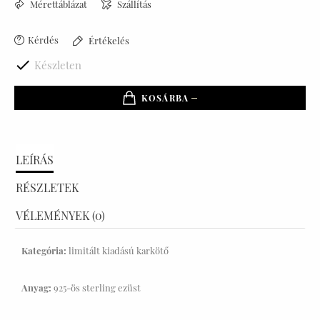
Mérettáblázat
Szállítás
Kérdés
Értékelés

Készleten
KOSÁRBA
LEÍRÁS
RÉSZLETEK
VÉLEMÉNYEK (0)
Kategória:
limitált kiadású karkötő
Anyag:
925-ös sterling ezüst